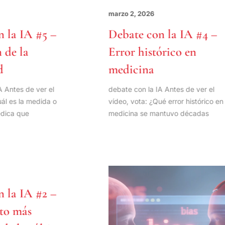
26
marzo 2, 2026
on la IA #5 –
Debate con la IA #4 –
n de la
Error histórico en
ad
medicina
 IA Antes de ver el
debate con la IA Antes de ver el
¿Cuál es la medida o
vídeo, vota: ¿Qué error histórico 
 médica que
medicina se mantuvo décadas
26
on la IA #2 –
ento más