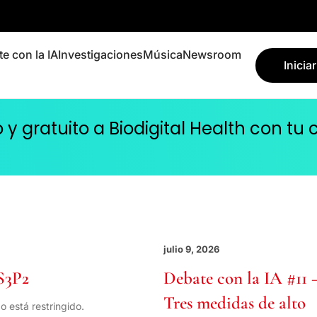
e con la IA
Investigaciones
Música
Newsroom
Inicia
 gratuito a Biodigital Health con tu
julio 9, 2026
S3P2
Debate con la IA #11 
Tres medidas de alto
o está restringido.