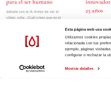
para el ser humano
innovado
25 años
debate con la IA Antes de ver el
vídeo, vota: ¿Cuál crees que es el
debate con la
animal más mortífero
vídeo, vota: 
Esta página web usa cook
el tratamient
Utilizamos cookies propias
relacionada con tus prefer
ejemplo, páginas visitada
configurar o rechazar la u
Mostrar detalles
enero 12, 2026
enero 7, 2026