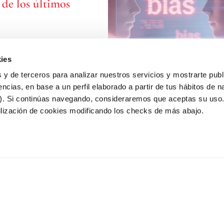
r de los últimos
 IA Antes de ver el
¿Cuál crees que ha sido
ies
o más
 y de terceros para analizar nuestros servicios y mostrarte publ
encias, en base a un perfil elaborado a partir de tus hábitos de 
enero 19, 2026
s). Si continúas navegando, consideraremos que aceptas su uso
tilización de cookies modificando los checks de más abajo.
Podcast S2P10 – Píldo
Multidisciplinares
Este contenido está restringido.
diciembre 10, 2025